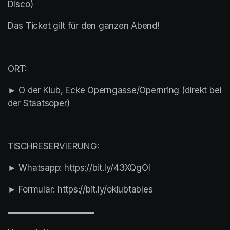
Disco)
Das Ticket gilt für den ganzen Abend!
ORT:
► O der Klub, Ecke Operngasse/Opernring (direkt bei 
der Staatsoper)
TISCHRESERVIERUNG:
► Whatsapp: https://bit.ly/43XQgOl
► Formular: https://bit.ly/oklubtables
▬▬▬▬▬▬▬▬▬▬