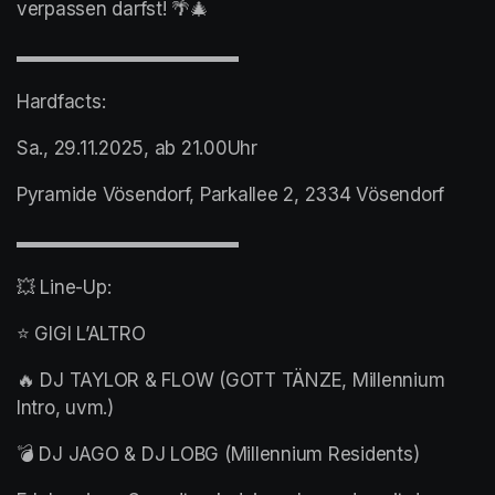
verpassen darfst! 🌴🎄
▬▬▬▬▬▬▬▬▬▬▬▬
Hardfacts: 
Sa., 29.11.2025, ab 21.00Uhr
Pyramide Vösendorf, Parkallee 2, 2334 Vösendorf
▬▬▬▬▬▬▬▬▬▬▬▬
💥 Line-Up:
⭐ GIGI L’ALTRO
🔥 DJ TAYLOR & FLOW (GOTT TÄNZE, Millennium 
Intro, uvm.)
💣 DJ JAGO & DJ LOBG (Millennium Residents)