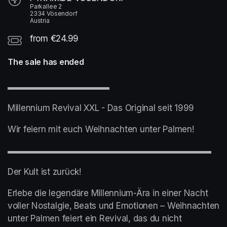
Parkallee 2
2334 Vösendorf
Austria
from €24.99
The sale has ended
▬▬▬▬▬▬▬▬▬▬▬▬
Millennium Revival XXL - Das Original seit 1999
Wir feiern mit euch Weihnachten unter Palmen! 
▬▬▬▬▬▬▬▬▬▬▬▬▬▬▬▬▬▬▬▬▬▬▬▬
Der Kult ist zurück!
Erlebe die legendäre Millennium-Ära in einer Nacht 
voller Nostalgie, Beats und Emotionen – Weihnachten 
unter Palmen feiert ein Revival, das du nicht 