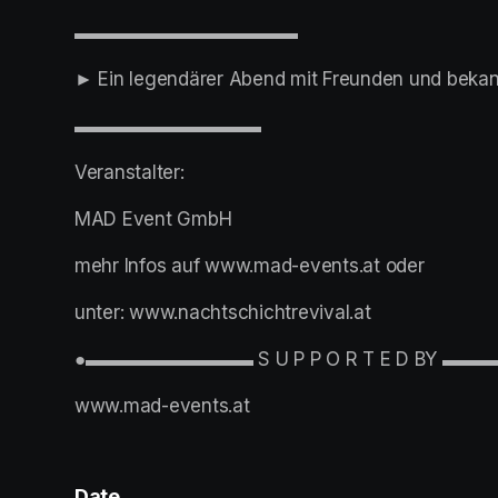
▬▬▬▬▬▬▬▬▬▬▬▬
► Ein legendärer Abend mit Freunden und beka
▬▬▬▬▬▬▬▬▬▬
Veranstalter:
MAD Event GmbH
mehr Infos auf www.mad-events.at oder
unter: www.nachtschichtrevival.at
●▬▬▬▬▬▬▬▬▬ S U P P O R T E D BY 
www.mad-events.at 
Date