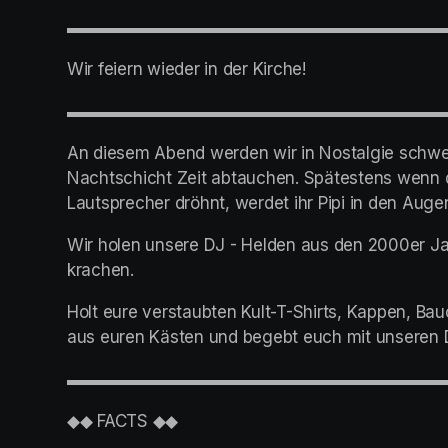
▬▬▬▬▬▬▬▬▬▬▬▬▬▬▬▬▬▬▬▬▬▬
Wir feiern wieder in der Kirche!
▬▬▬▬▬▬▬▬▬▬▬▬▬▬▬▬▬▬▬▬▬▬
An diesem Abend werden wir in Nostalgie schwel
Nachtschicht Zeit abtauchen. Spätestens wenn d
Lautsprecher dröhnt, werdet ihr Pipi in den Auge
Wir holen unsere DJ - Helden aus den 2000er Jah
krachen.
Holt eure verstaubten Kult-T-Shirts, Kappen, Ba
aus euren Kästen und begebt euch mit unseren D
▬▬▬▬▬▬▬▬▬▬▬▬▬▬▬▬▬▬▬▬▬▬
◆◆ FACTS ◆◆