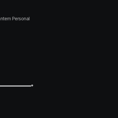
nntem Personal
▬▬▬▬▬▬▬▬▬▬●