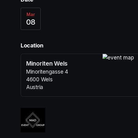
Mar
08
Location
Minoriten Wels
(opens in a n
Minoritengasse 4
4600 Wels
Austria
(opens in a new tab)