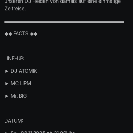
unseren DJ Helden von damals auf eine einmalige 
Zeitreise.
▬▬▬▬▬▬▬▬▬▬▬▬▬▬▬▬▬▬▬▬▬▬▬▬
◆◆ FACTS ◆◆
LINE-UP:
► DJ ATOMIK
► MC LIPM
► Mr. BIG
DATUM: