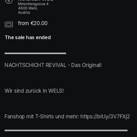
Minoritengasse 4
4600 Wels
Austria
from €20.00
The sale has ended
▬▬▬▬▬▬▬▬▬▬▬▬
NACHTSCHICHT REVIVAL - Das Original!
Wir sind zurück in WELS!
Fanshop mit T-Shirts und mehr: https://bit.ly/3V7FXj2
▬▬▬▬▬▬▬▬▬▬▬▬▬▬▬▬▬▬▬▬▬▬▬▬