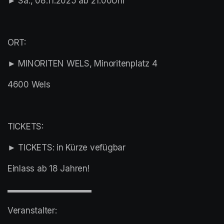
► Sa., 08.11.2025 ab 21.00Uhr
ORT:
► MINORITEN WELS, Minoritenplatz 4
4600 Wels
TICKETS:
► TICKETS: in Kürze vefügbar
Einlass ab 18 Jahren!
▬▬▬▬▬▬▬▬▬▬
Veranstalter: