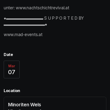
unter: www.nachtschichtrevival.at
●▬▬▬▬▬▬▬▬▬ S U P P O R T E D BY 
▬▬▬▬▬▬▬▬▬▬●
www.mad-events.at 
Date
Mar
07
Location
Minoriten Wels