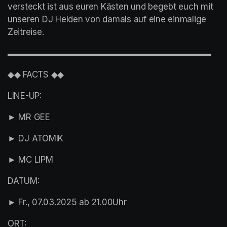
versteckt ist aus euren Kästen und begebt euch mit 
unseren DJ Helden von damals auf eine einmalige 
Zeitreise.
▬▬▬▬▬▬▬▬▬▬▬▬▬▬▬▬▬▬▬▬▬▬▬▬
◆◆ FACTS ◆◆
LINE-UP:
► MR GEE
► DJ ATOMIK
► MC LIPM
DATUM:
► Fr., 07.03.2025 ab 21.00Uhr
ORT: