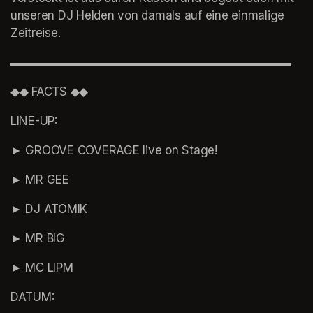
unseren DJ Helden von damals auf eine einmalige 
Zeitreise.
▬▬▬▬▬▬▬▬▬▬▬▬▬▬▬▬▬▬▬▬▬▬▬▬
◆◆ FACTS ◆◆
LINE-UP:
► GROOVE COVERAGE live on Stage! 
► MR GEE
► DJ ATOMIK
► MR BIG
► MC LIPM
DATUM: