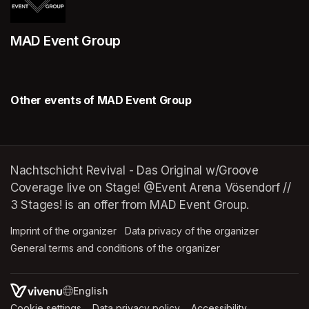
MAD Event Group
Other events of MAD Event Group
Nachtschicht Revival - Das Original w/Groove
Coverage live on Stage! @Event Arena Vösendorf //
3 Stages! is an offer from MAD Event Group.
Imprint of the organizer
(opens in a new tab)
Data privacy of the organizer
(opens in 
General terms and conditions of the organizer
(opens in a new ta
SWITCH LANGUAGE
Cookie settings
(opens in a new tab)
Data privacy policy
(opens in a new tab)
Accessibility
(opens in a n