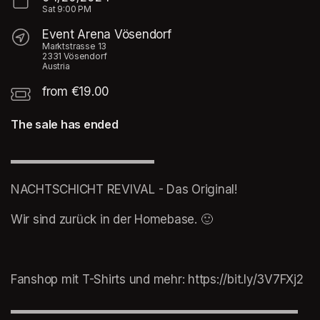
Sat
9:00 PM
Event Arena Vösendorf
Marktstrasse 13
2331 Vösendorf
Austria
from €19.00
The sale has ended
▬▬▬▬▬▬▬▬▬▬▬▬
NACHTSCHICHT REVIVAL - Das Original!
Wir sind zurück in der Homebase. 🙂
Fanshop mit T-Shirts und mehr: https://bit.ly/3V7FXj2
▬▬▬▬▬▬▬▬▬▬▬▬▬▬▬▬▬▬▬▬▬▬▬▬