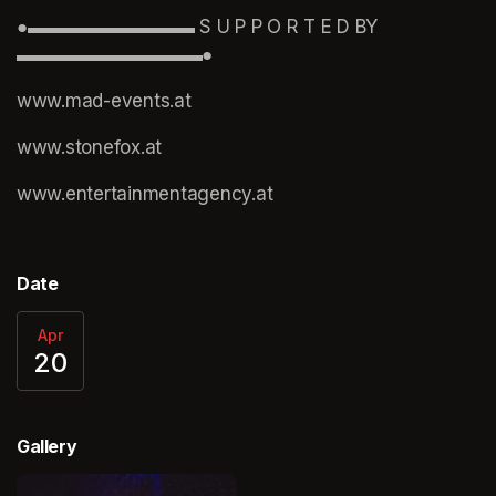
●▬▬▬▬▬▬▬▬▬ S U P P O R T E D BY 
▬▬▬▬▬▬▬▬▬▬●
www.mad-events.at
www.stonefox.at
www.entertainmentagency.at
Date
Apr
20
Gallery