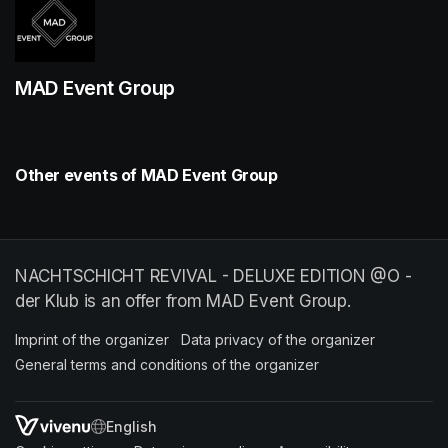
MAD Event Group
Other events of MAD Event Group
NACHTSCHICHT REVIVAL - DELUXE EDITION @O -
der Klub is an offer from MAD Event Group.
Imprint of the organizer
(opens in a new tab)
Data privacy of the organizer
(opens in 
General terms and conditions of the organizer
(opens in a new ta
SWITCH LANGUAGE