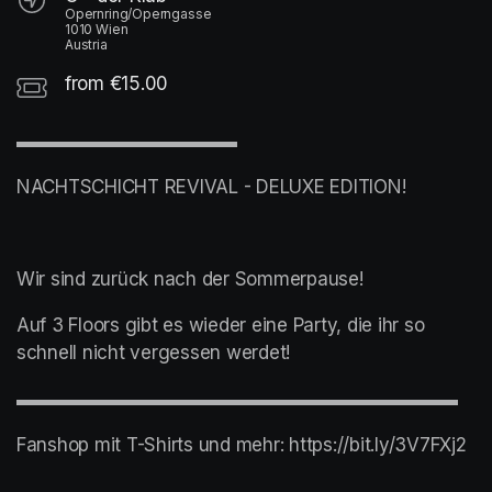
Opernring/Operngasse
1010 Wien
Austria
from €15.00
▬▬▬▬▬▬▬▬▬▬▬▬
NACHTSCHICHT REVIVAL - DELUXE EDITION!
Wir sind zurück nach der Sommerpause!
Auf 3 Floors gibt es wieder eine Party, die ihr so 
schnell nicht vergessen werdet!
▬▬▬▬▬▬▬▬▬▬▬▬▬▬▬▬▬▬▬▬▬▬▬▬
Fanshop mit T-Shirts und mehr: https://bit.ly/3V7FXj2
▬▬▬▬▬▬▬▬▬▬▬▬▬▬▬▬▬▬▬▬▬▬▬▬