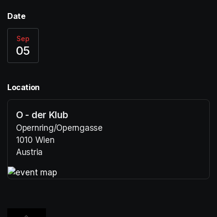
Date
Sep
05
Location
O - der Klub
Opernring/Operngasse
1010 Wien
Austria
(opens in a new tab)
(opens in a new tab)