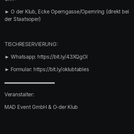
► O der Klub, Ecke Operngasse/Opernring (direkt bei 
der Staatsoper)
TISCHRESERVIERUNG:
► Whatsapp: https://bit.ly/43XQgOl
► Formular: https://bit.ly/oklubtables
▬▬▬▬▬▬▬▬▬▬
Veranstalter:
MAD Event GmbH & O-der Klub 