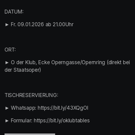
DATUM:
► Fr. 09.01.2026 ab 21.00Uhr
ORT:
► O der Klub, Ecke Operngasse/Opernring (direkt bei 
der Staatsoper)
TISCHRESERVIERUNG:
► Whatsapp: https://bit.ly/43XQgOl
► Formular: https://bit.ly/oklubtables
▬▬▬▬▬▬▬▬▬▬