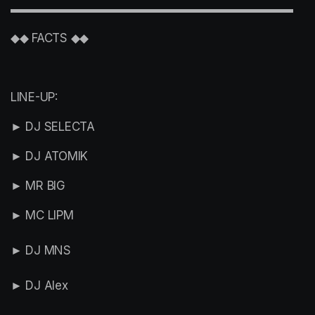
▬▬▬▬▬▬▬▬▬▬▬▬▬▬▬▬▬▬▬▬▬▬▬▬
◆◆ FACTS ◆◆
LINE-UP:
► DJ SELECTA
► DJ ATOMIK
► MR BIG
► MC LIPM

► DJ MNS

► DJ Alex