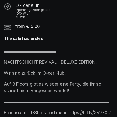
O - der Klub
Opernring/Operngasse
1010 Wien
Austria
from €15.00
The sale has ended
▬▬▬▬▬▬▬▬▬▬▬▬
NACHTSCHICHT REVIVAL - DELUXE EDITION!
Wir sind zurück im O-der Klub!
Auf 3 Floors gibt es wieder eine Party, die ihr so 
schnell nicht vergessen werdet!
▬▬▬▬▬▬▬▬▬▬▬▬▬▬▬▬▬▬▬▬▬▬▬▬
Fanshop mit T-Shirts und mehr: https://bit.ly/3V7FXj2