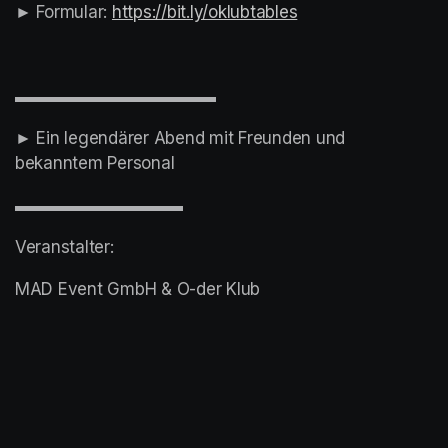
► Formular: 
(opens in a new tab)
https://bit.ly/oklubtables
(opens in a new ta
▬▬▬▬▬▬▬▬▬▬▬▬
► Ein legendärer Abend mit Freunden und 
bekanntem Personal
▬▬▬▬▬▬▬▬▬▬
Veranstalter:
MAD Event GmbH & O-der Klub