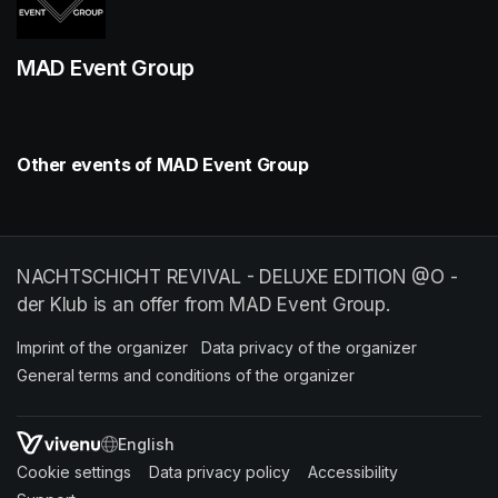
MAD Event Group
Other events of MAD Event Group
NACHTSCHICHT REVIVAL - DELUXE EDITION @O -
der Klub is an offer from MAD Event Group.
Imprint of the organizer
(opens in a new tab)
Data privacy of the organizer
(opens in 
General terms and conditions of the organizer
(opens in a new ta
SWITCH LANGUAGE
Cookie settings
(opens in a new tab)
Data privacy policy
(opens in a new tab)
Accessibility
(opens in a n