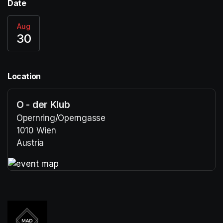
Date
Aug
30
Location
O - der Klub
Opernring/Operngasse
1010 Wien
Austria
(opens in a new tab)
(opens in a new tab)