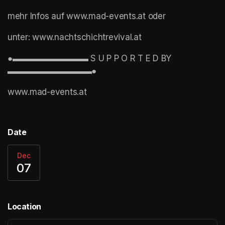
mehr Infos auf www.mad-events.at oder
unter: www.nachtschichtrevival.at
●▬▬▬▬▬▬▬▬▬ S U P P O R T E D BY 
▬▬▬▬▬▬▬▬▬▬●
www.mad-events.at  
Date
Dec
07
Location