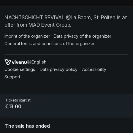
NACHTSCHICHT REVIVAL @La Boom, St. Pölten is an
offer from MAD Event Group.
Imprint of the organizer
(opens in a new tab)
Data privacy of the organizer
(opens in 
General terms and conditions of the organizer
(opens in a new ta
SWITCH LANGUAGE
Cookie settings
(opens in a new tab)
Data privacy policy
(opens in a new tab)
Accessibility
(opens in a n
Support
(opens in a new tab)
Tickets start at
€13.00
The sale has ended