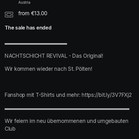
Austria
from €13.00
The sale has ended
▬▬▬▬▬▬▬▬▬▬▬▬
NACHTSCHICHT REVIVAL - Das Original!
Wir kommen wieder nach St. Pölten!
Fanshop mit T-Shirts und mehr: https://bit.ly/3V7FXj2
▬▬▬▬▬▬▬▬▬▬▬▬▬▬▬▬▬▬▬▬▬▬▬▬
Wir feiern im neu übernommenen und umgebauten 
Club