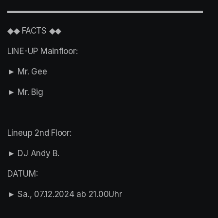
▬▬▬▬▬▬▬▬▬▬▬▬▬▬▬▬▬▬▬▬▬▬▬▬
◆◆ FACTS ◆◆
LINE-UP Mainfloor:
► Mr. Gee
► Mr. Big
Lineup 2nd Floor:
► DJ Andy B.
DATUM:
► Sa., 07.12.2024 ab 21.00Uhr