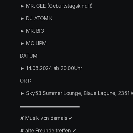
► MR. GEE (Geburtstagskind!!!)
► DJ ATOMIK
► MR. BIG
► MC LIPM
DATUM:
► 14.08.2024 ab 20.00Uhr
ORT:
► Sky53 Summer Lounge, Blaue Lagune, 2351 W
▬▬▬▬▬▬▬▬▬▬▬▬
✘ Musik von damals ✔︎
✘ alte Freunde treffen ✔︎