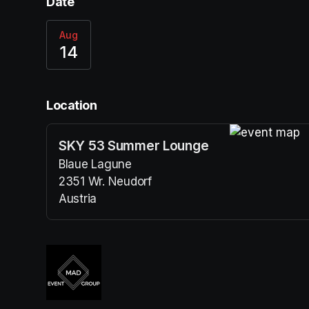
Date
Aug
14
Location
SKY 53 Summer Lounge
(opens in a n
Blaue Lagune
2351 Wr. Neudorf
Austria
(opens in a new tab)