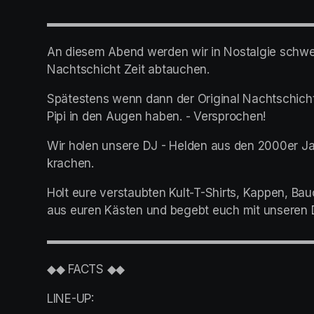
▬▬▬▬▬▬▬▬▬▬▬▬▬▬▬▬▬▬▬▬▬▬
An diesem Abend werden wir in Nostalgie schwel
Nachtschicht Zeit abtauchen.
Spätestens wenn dann der Original Nachtschicht 
Pipi in den Augen haben. - Versprochen!
Wir holen unsere DJ - Helden aus den 2000er Jah
krachen.
Holt eure verstaubten Kult-T-Shirts, Kappen, Ba
aus euren Kästen und begebt euch mit unseren D
▬▬▬▬▬▬▬▬▬▬▬▬▬▬▬▬▬▬▬▬▬▬
◆◆ FACTS ◆◆
LINE-UP: