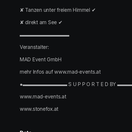
✘ Tanzen unter freiem Himmel ✔︎
✘ direkt am See ✔︎
▬▬▬▬▬▬▬▬▬▬
Veranstalter:
MAD Event GmbH
mehr Infos auf www.mad-events.at
●▬▬▬▬▬▬▬▬▬ S U P P O R T E D BY 
www.mad-events.at
www.stonefox.at 