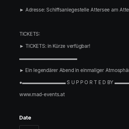
► Adresse: Schiffsanlegestelle Attersee am Att
TICKETS:
► TICKETS: in Kürze verfügbar!
▬▬▬▬▬▬▬▬▬▬▬▬
► Ein legendärer Abend in einmaliger Atmosphä
●▬▬▬▬▬▬▬▬▬ S U P P O R T E D BY 
www.mad-events.at
Date