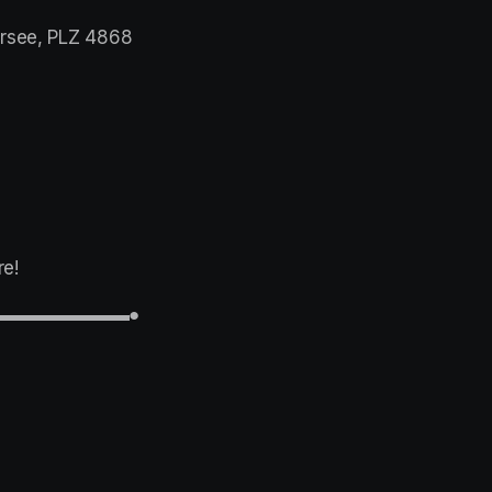
ersee, PLZ 4868
re!
▬▬▬▬▬▬▬▬▬▬●