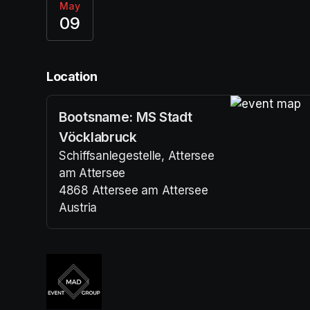
May
09
Location
Bootsname: MS Stadt
(opens in a n
Vöcklabruck
Schiffsanlegestelle, Attersee
am Attersee
4868 Attersee am Attersee
Austria
(opens in a new tab)