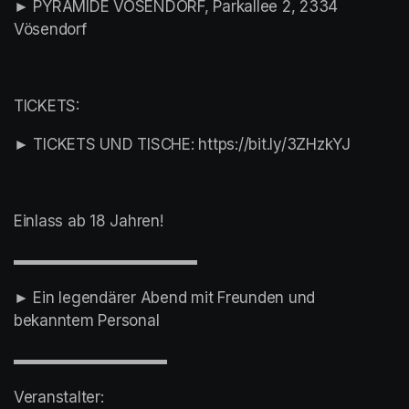
► PYRAMIDE VÖSENDORF, Parkallee 2, 2334 
Vösendorf
TICKETS:
► TICKETS UND TISCHE: https://bit.ly/3ZHzkYJ
Einlass ab 18 Jahren! 
▬▬▬▬▬▬▬▬▬▬▬▬
► Ein legendärer Abend mit Freunden und 
bekanntem Personal
▬▬▬▬▬▬▬▬▬▬
Veranstalter: