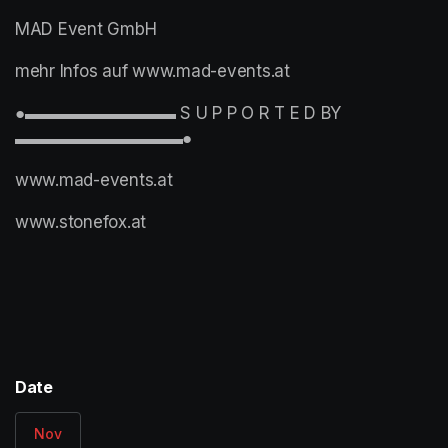
MAD Event GmbH
mehr Infos auf www.mad-events.at
●▬▬▬▬▬▬▬▬▬ S U P P O R T E D BY 
▬▬▬▬▬▬▬▬▬▬●
www.mad-events.at
www.stonefox.at
(opens in a new tab)
Date
Nov