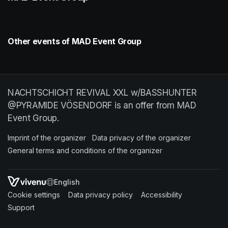
Other events of MAD Event Group
NACHTSCHICHT REVIVAL XXL w/BASSHUNTER
@PYRAMIDE VÖSENDORF is an offer from MAD
Event Group.
Imprint of the organizer
(opens in a new tab)
Data privacy of the organizer
(opens in 
General terms and conditions of the organizer
(opens in a new ta
SWITCH LANGUAGE
Cookie settings
(opens in a new tab)
Data privacy policy
(opens in a new tab)
Accessibility
(opens in a n
Support
(opens in a new tab)