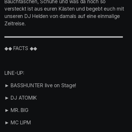
Bauchtaschen, Schuhe und was da noch so 
versteckt ist aus euren Kästen und begebt euch mit 
unseren DJ Helden von damals auf eine einmalige 
Zeitreise.
▬▬▬▬▬▬▬▬▬▬▬▬▬▬▬▬▬▬▬▬▬▬▬▬
◆◆ FACTS ◆◆
LINE-UP:
► BASSHUNTER live on Stage! 
► DJ ATOMIK
► MR. BIG
► MC LIPM