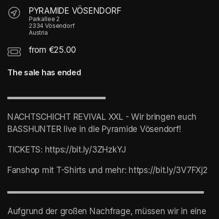
PYRAMIDE VÖSENDORF
Parkallee 2
2334 Vösendorf
Austria
from €25.00
The sale has ended
▬▬▬▬▬▬▬▬▬▬▬▬
NACHTSCHICHT REVIVAL XXL - Wir bringen euch 
BASSHUNTER live in die Pyramide Vösendorf! 
TICKETS: https://bit.ly/3ZHzkYJ
Fanshop mit T-Shirts und mehr: https://bit.ly/3V7FXj2
▬▬▬▬▬▬▬▬▬▬▬▬▬▬▬▬▬▬▬▬▬▬▬▬
Aufgrund der großen Nachfrage, müssen wir in eine 