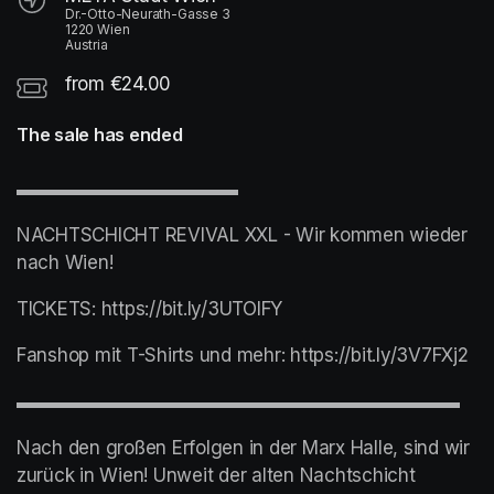
Dr.-Otto-Neurath-Gasse 3
1220 Wien
Austria
from €24.00
The sale has ended
▬▬▬▬▬▬▬▬▬▬▬▬
NACHTSCHICHT REVIVAL XXL - Wir kommen wieder 
nach Wien!
TICKETS: https://bit.ly/3UTOlFY
Fanshop mit T-Shirts und mehr: https://bit.ly/3V7FXj2
▬▬▬▬▬▬▬▬▬▬▬▬▬▬▬▬▬▬▬▬▬▬▬▬
Nach den großen Erfolgen in der Marx Halle, sind wir 
zurück in Wien! Unweit der alten Nachtschicht 