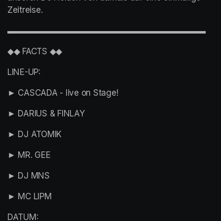
Zeitreise.
▬▬▬▬▬▬▬▬▬▬▬▬▬▬▬▬▬▬▬▬▬▬▬▬
◆◆ FACTS ◆◆
LINE-UP:
► CASCADA - live on Stage!
► DARIUS & FINLAY
► DJ ATOMIK
► MR. GEE
► DJ MNS
► MC LIPM
DATUM: