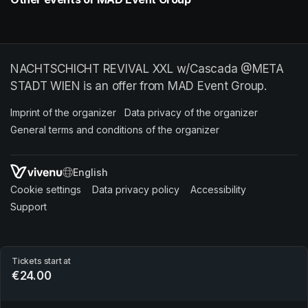
NACHTSCHICHT REVIVAL XXL w/Cascada @META
STADT WIEN is an offer from MAD Event Group.
Imprint of the organizer
(opens in a new tab)
Data privacy of the organizer
(opens in 
General terms and conditions of the organizer
(opens in a new ta
SWITCH LANGUAGE
Cookie settings
(opens in a new tab)
Data privacy policy
(opens in a new tab)
Accessibility
(opens in a n
Support
(opens in a new tab)
Tickets start at
€24.00