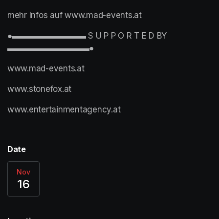
mehr Infos auf www.mad-events.at
●▬▬▬▬▬▬▬▬▬ S U P P O R T E D BY 
▬▬▬▬▬▬▬▬▬▬●
www.mad-events.at
www.stonefox.at
www.entertainmentagency.at 
Date
Nov
16