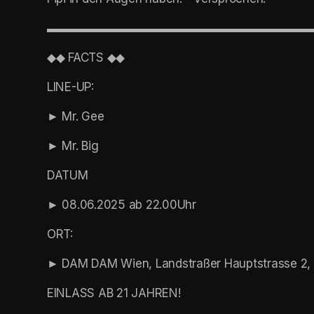
▬▬▬▬▬▬▬▬▬▬▬▬▬▬▬▬▬▬▬▬▬▬
◆◆ FACTS ◆◆
LINE-UP:
► Mr. Gee
► Mr. Big
DATUM
► 08.06.2025 ab 22.00Uhr
ORT:
► DAM DAM Wien, Landstraßer Hauptstrasse 2, 
EINLASS AB 21 JAHREN!