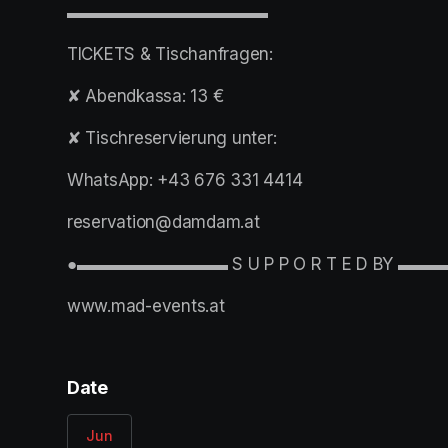
▬▬▬▬▬▬▬▬▬▬▬▬
TICKETS & Tischanfragen:
✘ Abendkassa: 13 €
✘ Tischreservierung unter:
WhatsApp: +43 676 331 4414
reservation@damdam.at
●▬▬▬▬▬▬▬▬▬ S U P P O R T E D BY 
www.mad-events.at 
Date
Jun