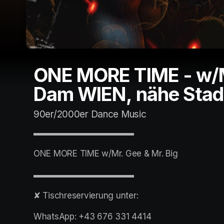
ONE MORE TIME - w/M
Dam WIEN, nähe Stad
90er/2000er Dance Music
▬▬▬▬▬▬▬▬▬▬▬▬
ONE MORE TIME w/Mr. Gee & Mr. Big
▬▬▬▬▬▬▬▬▬▬▬▬
✘ Tischreservierung unter:
WhatsApp: +43 676 331 4414