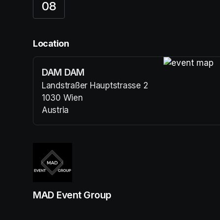
08
Location
DAM DAM
(opens in a n
Landstraßer Hauptstrasse 2
1030 Wien
Austria
(opens in a new tab)
MAD Event Group