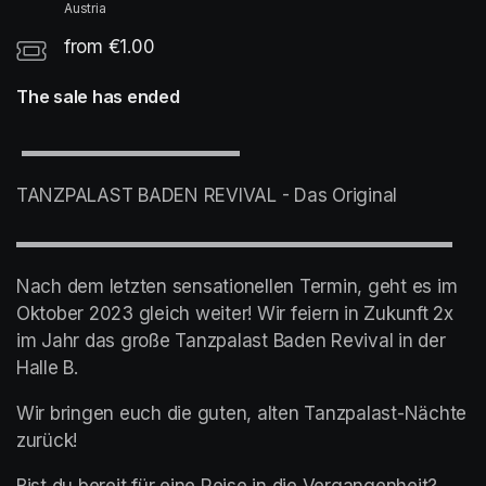
Austria
from €1.00
The sale has ended
 ▬▬▬▬▬▬▬▬▬▬▬▬
TANZPALAST BADEN REVIVAL - Das Original
▬▬▬▬▬▬▬▬▬▬▬▬▬▬▬▬▬▬▬▬▬▬▬▬
Nach dem letzten sensationellen Termin, geht es im 
Oktober 2023 gleich weiter! Wir feiern in Zukunft 2x 
im Jahr das große Tanzpalast Baden Revival in der 
Halle B.
Wir bringen euch die guten, alten Tanzpalast-Nächte 
zurück!
Bist du bereit für eine Reise in die Vergangenheit?