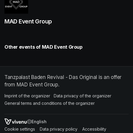
MAD Event Group
Other events of MAD Event Group
Tanzpalast Baden Revival - Das Original is an offer
from MAD Event Group.
Imprint of the organizer
(opens in a new tab)
Data privacy of the organizer
(opens in 
General terms and conditions of the organizer
(opens in a new ta
SWITCH LANGUAGE
Cookie settings
(opens in a new tab)
Data privacy policy
(opens in a new tab)
Accessibility
(opens in a n