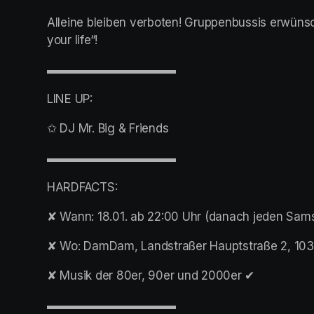
Alleine bleiben verboten! Gruppenbussis erwünsch
your life“!
▬▬▬▬▬▬▬▬▬▬▬
LINE UP:
✩ DJ Mr. Big & Friends
▬▬▬▬▬▬▬▬▬▬▬
HARDFACTS:
✘ Wann: 18.01. ab 22:00 Uhr (danach jeden Sam
✘ Wo: DamDam, Landstraßer Hauptstraße 2, 10
✘ Musik der 80er, 90er und 2000er ✔︎
▬▬▬▬▬▬▬▬▬▬▬