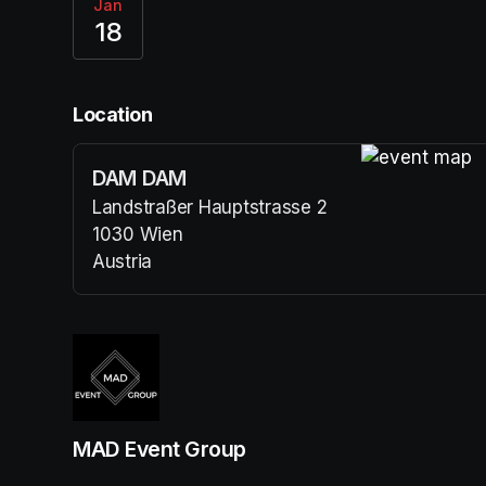
Jan
18
Location
DAM DAM
(opens in a n
Landstraßer Hauptstrasse 2
1030 Wien
Austria
(opens in a new tab)
MAD Event Group