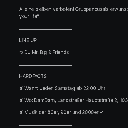
Alleine bleiben verboten! Gruppenbussis erwünsch
your life“!
▬▬▬▬▬▬▬▬▬▬▬
LINE UP:
✩ DJ Mr. Big & Friends
▬▬▬▬▬▬▬▬▬▬▬
HARDFACTS:
✘ Wann: Jeden Samstag ab 22:00 Uhr
✘ Wo: DamDam, Landstraßer Hauptstraße 2, 10
✘ Musik der 80er, 90er und 2000er ✔︎
▬▬▬▬▬▬▬▬▬▬▬