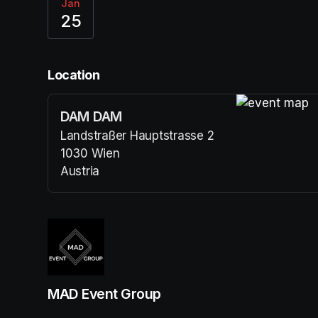
Jan
25
Location
DAM DAM
(opens in a n
Landstraßer Hauptstrasse 2
1030 Wien
Austria
(opens in a new tab)
MAD Event Group