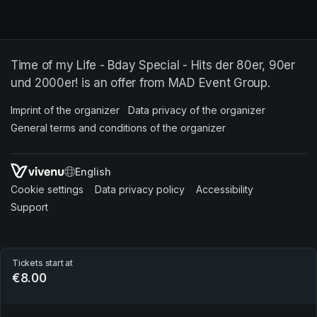
Time of my Life - Bday Special - Hits der 80er, 90er
und 2000er! is an offer from MAD Event Group.
Imprint of the organizer
(opens in a new tab)
Data privacy of the organizer
(opens in 
General terms and conditions of the organizer
(opens in a new ta
SWITCH LANGUAGE
Cookie settings
(opens in a new tab)
Data privacy policy
(opens in a new tab)
Accessibility
(opens in a n
Support
(opens in a new tab)
Tickets start at
€8.00